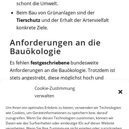
schont die Umwelt.
Beim Bau von Grünanlagen sind der
Tierschutz
und der Erhalt der Artenvielfalt
konkrete Ziele.
Anforderungen an die
Bauökologie
Es fehlen
festgeschriebene
bundesweite
Anforderungen an die Bauökologie. Trotzdem ist
stets angestrebt, diese möglichst hoch und
optimal zu halten. Es ist jedoch abhängig von den
Cookie-Zustimmung
örtlichen
Bedingungen,
inwieweit die
verwalten
Nachhaltigkeit möglich ist. Auch der Wille und das
Wohlbefinden des Nutzers beeinflussen die
Um Ihnen ein optimales Erlebnis zu bieten, verwenden wir Technologien
wie Cookies, um Geräteinformationen zu speichern bzw. darauf
tatsächliche Umsetzung der Bauökologie.
zuzugreifen. Wenn Sie diesen Technologien zustimmen, können wir
Daten wie das Surfverhalten oder eindeutige IDs auf dieser Website
verarbeiten. Wenn Sie Ihre Zustimmung nicht erteilen oder zurückziehen,