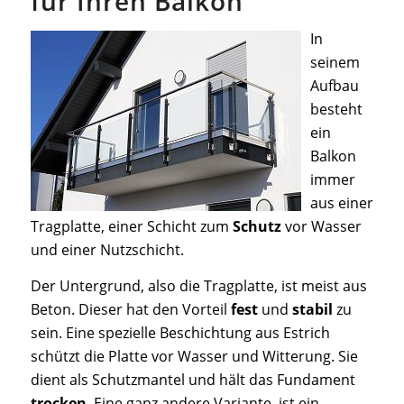
für Ihren Balkon
In
seinem
Aufbau
besteht
ein
Balkon
immer
aus einer
Tragplatte, einer Schicht zum
Schutz
vor Wasser
und einer Nutzschicht.
Der Untergrund, also die Tragplatte, ist meist aus
Beton. Dieser hat den Vorteil
fest
und
stabil
zu
sein. Eine spezielle Beschichtung aus Estrich
schützt die Platte vor Wasser und Witterung. Sie
dient als Schutzmantel und hält das Fundament
trocken
. Eine ganz andere Variante, ist ein