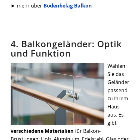
► mehr über
Bodenbelag Balkon
4. Balkongeländer: Optik
und Funktion
Wählen
Sie das
Geländer
passend
zu Ihrem
Haus
aus. Es
gibt
verschiedene Materialien
für Balkon-
Brüstungen: Holz, Aluminium, Edelstahl, Glas oder