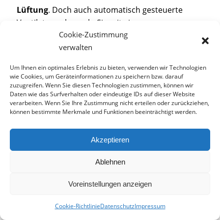
Lüftung
. Doch auch automatisch gesteuerte
Ventilatoren koppeln Sie mit einem
Cookie-Zustimmung
Nachlaufschalter, einer Einschalt-Verzögerung
verwalten
oder Zeitschaltuhr. Die
Bedienung
mittels
(Funk-)Fernbedienung oder
Smart Home App
ist in
Um Ihnen ein optimales Erlebnis zu bieten, verwenden wir Technologien
vielen Fällen ebenfalls möglich. Kombinieren Sie
wie Cookies, um Geräteinformationen zu speichern bzw. darauf
zuzugreifen. Wenn Sie diesen Technologien zustimmen, können wir
verschiedene Steuerungs-Optionen und passen
Daten wie das Surfverhalten oder eindeutige IDs auf dieser Website
Sie Ihre Ventilatoren an Ihre
individuellen
verarbeiten. Wenn Sie Ihre Zustimmung nicht erteilen oder zurückziehen,
Bedürfnisse an.
können bestimmte Merkmale und Funktionen beeinträchtigt werden.
Badlüfter und ihre Designs
Akzeptieren
Ablehnen
Voreinstellungen anzeigen
Cookie-Richtlinie
Datenschutz
Impressum