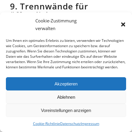
9. Trennwände für
öffentliche
Cookie-Zustimmung
Sanitäranlagen
verwalten
Trennwände für öffentliche
Sanitäranlagen
Um Ihnen ein optimales Erlebnis zu bieten, verwenden wir Technologien
wie Cookies, um Geräteinformationen zu speichern bzw. darauf
zuzugreifen. Wenn Sie diesen Technologien zustimmen, können wir
Sind Sie auf der Suche nach
Trennwänden
für
Daten wie das Surfverhalten oder eindeutige IDs auf dieser Website
öffentliche Sanitäranlagen? In erster Linie werden
verarbeiten. Wenn Sie Ihre Zustimmung nicht erteilen oder zurückziehen,
hier einzelne Kabinen geschaffen. Trennwände
können bestimmte Merkmale und Funktionen beeinträchtigt werden.
sorgen außerdem für ein Gefühl der
Privatsphäre
.
Akzeptieren
Ablehnen
Richtwerte für Sanitäranlagen
Sanitäranlagen, die über mehr als eine
Voreinstellungen anzeigen
Toilettenkabine
verfügen richten sich nach
Cookie-Richtlinie
Datenschutz
Impressum
bestimmten Vorgaben zur Größe. Durch den