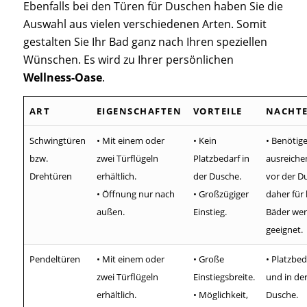
Ebenfalls bei den Türen für Duschen haben Sie die
Auswahl aus vielen verschiedenen Arten. Somit
gestalten Sie Ihr Bad ganz nach Ihren speziellen
Wünschen. Es wird zu Ihrer persönlichen
Wellness-Oase
.
ART
EIGENSCHAFTEN
VORTEILE
NACHTE
Schwingtüren
• Mit einem oder
• Kein
• Benötig
bzw.
zwei Türflügeln
Platzbedarf in
ausreiche
Drehtüren
erhältlich.
der Dusche.
vor der D
• Öffnung nur nach
• Großzügiger
daher für 
außen.
Einstieg.
Bäder wen
geeignet.
Pendeltüren
• Mit einem oder
• Große
• Platzbed
zwei Türflügeln
Einstiegsbreite.
und in de
erhältlich.
• Möglichkeit,
Dusche.