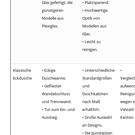
Glas gefertigt, die
• Platzsparend.
günstigeren
• Hochwertige
Modelle aus
Optik von
Plexiglas.
Modellen aus
Glas.
• Leicht zu
reinigen.
Klassische
• Eckige
• Unterschiedliche
•
Eckdusche
Duschwanne.
Standardgrößen
Verglei
• Gefliester
und
aufwend
Wandabschluss
Duschkabinen
Reinigu
und Trennwand.
nach Maß
wegen e
• Tür zum Ein- und
erhältlich.
Vielzahl
Ausstieg.
• Große Auswahl
Kanten.
an Designs.
• Die günstigsten