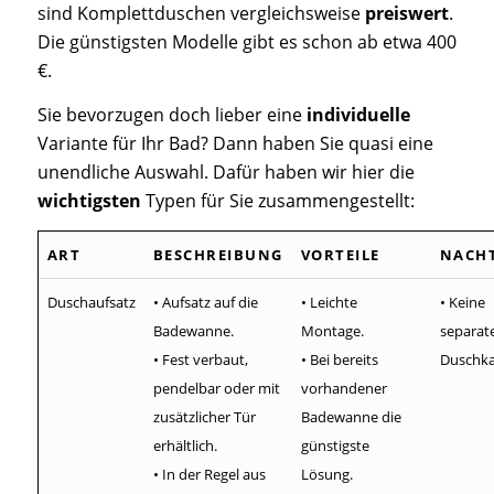
sind Komplettduschen vergleichsweise
preiswert
.
Die günstigsten Modelle gibt es schon ab etwa 400
€.
Sie bevorzugen doch lieber eine
individuelle
Variante für Ihr Bad? Dann haben Sie quasi eine
unendliche Auswahl. Dafür
haben wir hier die
wichtigsten
Typen für Sie zusammengestellt:
ART
BESCHREIBUNG
VORTEILE
NACHT
Duschaufsatz
• Aufsatz auf die
• Leichte
• Keine
Badewanne.
Montage.
separat
• Fest verbaut,
• Bei bereits
Duschka
pendelbar oder mit
vorhandener
zusätzlicher Tür
Badewanne die
erhältlich.
günstigste
• In der Regel aus
Lösung.