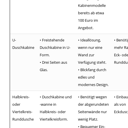
Kabinenmodelle
bereits ab etwa
100 Euro im
Angebot.
U-
• Freistehende
• Ideallösung,
• Benöti
Duschkabine
Duschkabine in U-
wenn nur eine
mehr Ra
Form.
Wand zur
Eck- ode
• Drei Seiten aus
Verfügung steht.
Runddu
Glas.
• Blickfang durch
edles und
modernes Design.
Halbkreis-
• Duschkabine und
• Benötigt wegen
• Einbau
oder
-wanne in
der abgerundeten
als von
Viertelkreis-
Halbkreis- oder
Seitenwände nur
Eckdusc
Runddusche
Viertelkreisform.
wenig Platz.
• Bequemer Ein-