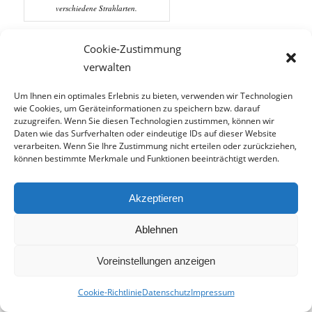
verschiedene Strahlarten.
Mit den unterschiedlichen Strahlarten Ihrer
Cookie-Zustimmung
Dusche genießen Sie einzigartige
Entspannung
verwalten
daheim in Ihrem Bad. Wie wäre es aus einer
Kombination, beispielsweise aus Hand- und
Um Ihnen ein optimales Erlebnis zu bieten, verwenden wir Technologien
wie Cookies, um Geräteinformationen zu speichern bzw. darauf
Kopfbrause? Entscheiden Sie sich zwischen
zuzugreifen. Wenn Sie diesen Technologien zustimmen, können wir
verschiedenen
Modellen
. Im Folgenden stellen wir
Daten wie das Surfverhalten oder eindeutige IDs auf dieser Website
verarbeiten. Wenn Sie Ihre Zustimmung nicht erteilen oder zurückziehen,
Sie Ihnen kurz vor.
können bestimmte Merkmale und Funktionen beeinträchtigt werden.
Die
Kopfbrause
gibt es in vielen verschiedenen
Akzeptieren
Formen und Größen. Sie funktioniert oftmals
so, dass Sie einfach zwischen vielen
Ablehnen
unterschiedlichen Strahlarten wählen. Wie
wäre es mit sanften Massage-Strahlen? Oder
Voreinstellungen anzeigen
leichtem Regen?
Cookie-Richtlinie
Datenschutz
Impressum