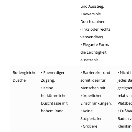
und Ausstieg.
• Reversible
Duschkabinen
(links oder rechts
verwendbar).
• Elegante Form,
die Leichtigkeit
ausstrahlt.
Bodengleiche
• Ebenerdiger
• Barrierefrei und
• Nicht f
Dusche
Zugang.
somit ideal für
jedes B
• Keine
Menschen mit
geeignet
herkömmliche
körperlichen
relativ 
Duschtasse mit
Einschränkungen.
Platzbed
hohem Rand.
• Keine
• Fußbä
Stolperfallen.
Baden 
• Größere
Kleinki