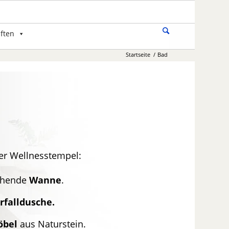
ften
Startseite
/
Bad
ner Wellnesstempel:
ehende
Wanne
.
rfalldusche.
bel
aus Naturstein.