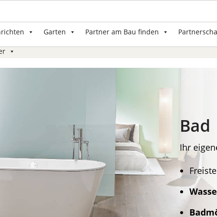
nrichten
Garten
Partner am Bau finden
Partnerscha
er
Bad
Ihr eige
Freist
Wasse
Badmö