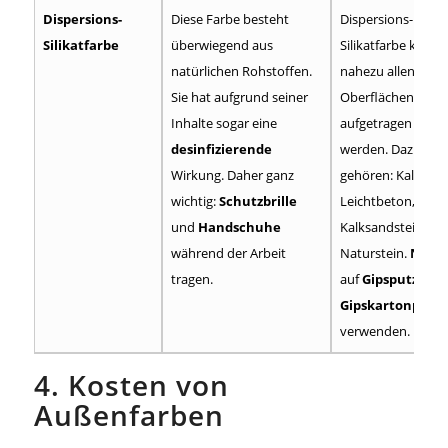
Dispersions-
Diese Farbe besteht
Dispersions-
Silikatfarbe
überwiegend aus
Silikatfarbe kann 
natürlichen Rohstoffen.
nahezu allen
Sie hat aufgrund seiner
Oberflächen
Inhalte sogar eine
aufgetragen
desinfizierende
werden. Dazu
Wirkung. Daher ganz
gehören: Kalkputz
wichtig:
Schutzbrille
Leichtbeton, Ziege
und
Handschuhe
Kalksandstein un
während der Arbeit
Naturstein.
Nicht
tragen.
auf
Gipsputz
ode
Gipskartonplatt
verwenden.
4. Kosten von
Außenfarben