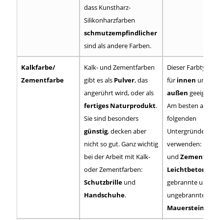
dass Kunstharz-
Silikonharzfarben
schmutzempfindlicher
sind als andere Farben.
Kalkfarbe/
Kalk- und Zementfarben
Dieser Farbtyp ist
Zementfarbe
gibt es als
Pulver
, das
für
innen
und
angerührt wird, oder als
außen
geeignet.
fertiges Naturprodukt
.
Am besten auf
Sie sind besonders
folgenden
günstig
, decken aber
Untergründen
nicht so gut. Ganz wichtig
verwenden:
Kalk-
bei der Arbeit mit Kalk-
und
Zementputz
oder Zementfarben:
Leichtbeton
,
Schutzbrille
und
gebrannte und
Handschuhe
.
ungebrannte
Mauersteine
.