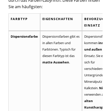
durch das Farben-Labyrinth. Diese Farben finden
Sie am häufigsten:
FARBTYP
EIGENSCHAFTEN
BEVORZUGTE
EINSATZ
FARBTYP
EIGENSCHAFTEN
BEVORZUGTE
Dispersionsfarbe
Dispersionsfarben gibt es
Dispersionsfarben
EINSATZ
in allen Farben und
kommen
innen
Farbtönen. Typisch für
und außen
zum
diesen Farbtyp ist das
Einsatz. Sie eignen
matte Aussehen
.
sich für
verschiedenste
Untergründe wie
Mineralputz und
Kalkstein.
Nicht
verwenden auf
alten
Kunstharzputze