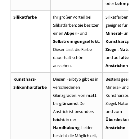
oder
Lehmputz
.
Silikatfarbe
Ihr großer Vorteil bei
Silikatfarben sind
Silikatfarben: Sie besitzen
geeignet für
einen
Abperl-
und
Mineral-
und
Selbstreinigungseffekt
.
Kunstharzputz
,
Dieser lässt die Farbe
Ziegel
,
Naturste
dauerhaft schön
und auf
alten
aussehen.
Anstrichen
.
Kunstharz-
Diesen Farbtyp gibt es in
Bestens geeignet 
Silikonharzfarbe
verschiedenen
Mineral- und
Glanzgraden: von
matt
Kunstharzputz,
bis
glänzend
. Der
Ziegel, Naturstein
Anstrich ist besonders
und zum
leicht
in der
Überdecken alte
Handhabung
. Leider
Anstriche
.
besteht die Möglichkeit,