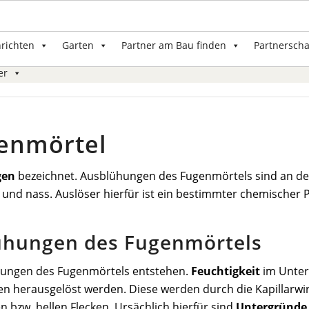
nrichten
Garten
Partner am Bau finden
Partnerscha
er
enmörtel
gen
bezeichnet. Ausblühungen des Fugenmörtels sind an de
und nass. Auslöser hierfür ist ein bestimmter chemischer 
ühungen des Fugenmörtels
ühungen des Fugenmörtels entstehen.
Feuchtigkeit
im Unter
en herausgelöst werden. Diese werden durch die Kapillarwi
 bzw. hellen Flecken. Ursächlich hierfür sind
Untergründe