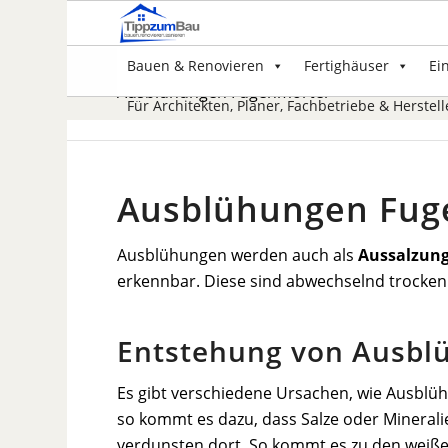
Bauen & Renovieren
Fertighäuser
Ei
Ausblühungen Fugenmörtel
Für Architekten, Planer, Fachbetriebe & Herstell
Ausblühungen Fug
Ausblühungen werden auch als
Aussalzun
erkennbar. Diese sind abwechselnd trocken 
Entstehung von Ausbl
Es gibt verschiedene Ursachen, wie Ausbl
so kommt es dazu, dass Salze oder Minerali
verdunsten dort. So kommt es zu den weißen