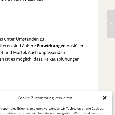
Nu
 es unter Umständen zu
eiteren sind äußere
Einwirkungen
Auslöser
rkot und Mörtel. Auch unpassenden
ien ist es möglich, dass Kalkausblühungen
Cookie-Zustimmung verwalten
ch
Bürsten
in Kombination mit oder ohne
n optimales Erlebnis zu bieten, verwenden wir Technologien wie Cookies,
formationen zu speichern bzw. darauf zuzugreifen. Wenn Sie diesen