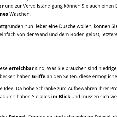
er
und zur Vervollständigung können Sie auch einen D
mes
Waschen.
atzgründen nun lieber eine Dusche wollen, können S
 einfach von der Wand und dem Boden gelöst, letzter
iese
erreichbar
sind. Was Sie brauchen sind niedrige 
hbecken haben
Griffe
an den Seiten, diese ermögliche
e Idee. Da hohe Schränke zum Aufbewahren Ihrer Prod
Dadurch haben Sie alles
im Blick
und müssen sich wed
 der
Spiegel
. Empfohlen sind schwenkbare Spiegel, di