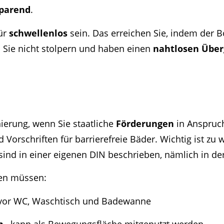
sparend
.
Tür
schwellenlos
sein. Das erreichen Sie, indem der
Sie nicht stolpern und haben einen
nahtlosen Übe
ierung, wenn Sie staatliche
Förderungen
in Anspruc
d Vorschriften für barrierefreie Bäder. Wichtig ist zu 
 sind in einer eigenen DIN beschrieben, nämlich in de
ten müssen:
or WC, Waschtisch und Badewanne
m
, kann als Bewegungsfläche mitgenutzt werden