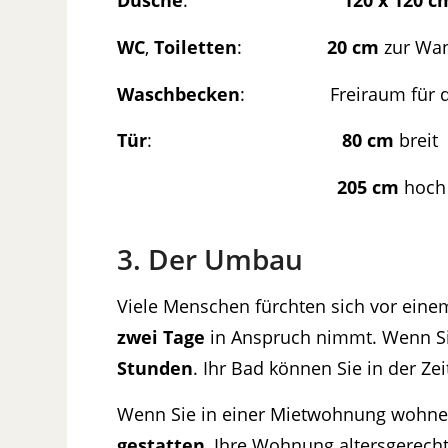
WC
,
Toiletten
:
20 cm
zur Wan
Waschbecken
: Freiraum für die 
Tür
:
80 cm
breit
205 cm
hoch
3. Der Umbau
Viele Menschen fürchten sich vor eine
zwei Tage
in Anspruch nimmt. Wenn Sie
Stunden
. Ihr Bad können Sie in der Ze
Wenn Sie in einer Mietwohnung wohnen, 
gestatten
, Ihre Wohnung altersgerecht