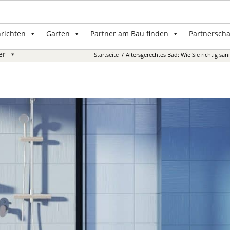
nrichten
Garten
Partner am Bau finden
Partnerscha
er
Startseite
/
Altersgerechtes Bad: Wie Sie richtig san