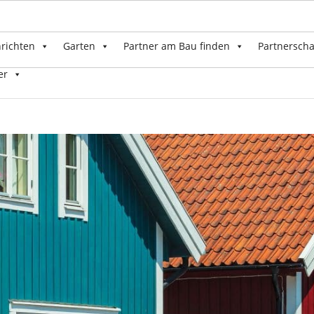
nrichten
Garten
Partner am Bau finden
Partnerscha
er