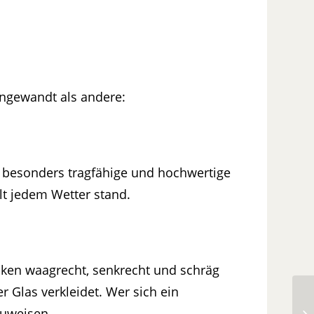
angewandt als andere:
besonders tragfähige und hochwertige
t jedem Wetter stand.
lken waagrecht, senkrecht und schräg
 Glas verkleidet. Wer sich ein
auweisen.
St