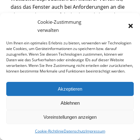
dass das Fenster auch bei Anforderungen an die
Absturzsicherung auf die herkömmliche und
Cookie-Zustimmung
gewohnte Art
eingebaut werden kann. Dadurch
verwalten
werden Montagefehler beim Einbau minimiert.
Um Ihnen ein optimales Erlebnis zu bieten, verwenden wir Technologien
Flexibilität und Nachrüstbarkeit
wie Cookies, um Geräteinformationen zu speichern bzw. darauf
zuzugreifen. Wenn Sie diesen Technologien zustimmen, können wir
Daten wie das Surfverhalten oder eindeutige IDs auf dieser Website
verarbeiten. Wenn Sie Ihre Zustimmung nicht erteilen oder zurückziehen,
können bestimmte Merkmale und Funktionen beeinträchtigt werden.
Akzeptieren
Ablehnen
Voreinstellungen anzeigen
Die Fenstersicherungslasche kann nachträglich sehr nah an
Cookie-Richtlinie
Datenschutz
Impressum
den Laibungsrand installiert werden und ermöglicht
Handwerkern größtmögliche Flexibilität.