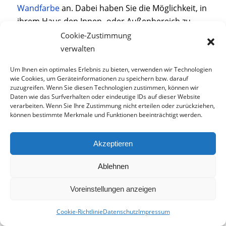
Wandfarbe
an. Dabei haben Sie die Möglichkeit, in
ihrem Haus den Innen- oder Außenbereich zu
streichen. Dazu benötigen Sie folgende
Cookie-Zustimmung
Werkzeuge
:
verwalten
Eckenpinsel
.
Um Ihnen ein optimales Erlebnis zu bieten, verwenden wir Technologien
wie Cookies, um Geräteinformationen zu speichern bzw. darauf
Malerwalze.
zuzugreifen. Wenn Sie diesen Technologien zustimmen, können wir
Daten wie das Surfverhalten oder eindeutige IDs auf dieser Website
Farbrolle
.
verarbeiten. Wenn Sie Ihre Zustimmung nicht erteilen oder zurückziehen,
können bestimmte Merkmale und Funktionen beeinträchtigt werden.
Abtropfgitter.
Farbwanne
.
Akzeptieren
Airless-Spritzen für größere Flächen.
Holzstab
zum Umrühren der Farbe.
Ablehnen
Abschirmfarbe.
Voreinstellungen anzeigen
Außerdem benötigen Sie genügend
Malervlies
Cookie-Richtlinie
Datenschutz
Impressum
oder Abdeckfolie. Damit schützen Sie Böden und